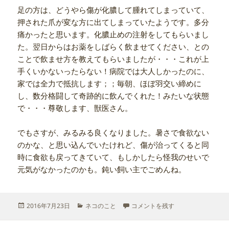
足の方は、どうやら傷が化膿して腫れてしまっていて、
押された爪が変な方に出てしまっていたようです。多分
痛かったと思います。化膿止めの注射をしてもらいまし
た。翌日からはお薬をしばらく飲ませてください、との
ことで飲ませ方を教えてもらいましたが・・・これが上
手くいかないったらない！病院では大人しかったのに、
家では全力で抵抗します；；毎朝、ほぼ羽交い締めに
し、数分格闘して奇跡的に飲んでくれた！みたいな状態
で・・・尊敬します、獣医さん。
でもさすが、みるみる良くなりました。暑さで食欲ない
のかな、と思い込んでいたけれど、傷が治ってくると同
時に食欲も戻ってきていて、もしかしたら怪我のせいで
元気がなかったのかも。鈍い飼い主でごめんね。
投
カ
猫の受難 に
2016年7月23日
ネコのこと
コメントを残す
稿
テ
日:
ゴ