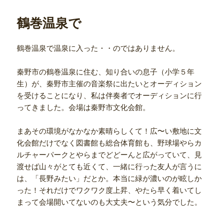
日:
ゴ
リ
鶴巻温泉で
ー
鶴巻温泉で温泉に入った・・のではありません。
秦野市の鶴巻温泉に住む、知り合いの息子（小学５年
生）が、秦野市主催の音楽祭に出たいとオーディション
を受けることになり、私は伴奏者でオーディションに行
ってきました。会場は秦野市文化会館。
まあその環境がなかなか素晴らしくて！広〜い敷地に文
化会館だけでなく図書館も総合体育館も、野球場やらカ
ルチャーパークとやらまでどどーんと広がっていて、見
渡せば山々がとても近くて、一緒に行った友人が言うに
は、「長野みたい」だとか。本当に緑が濃いのが眩しか
った！それだけでワクワク度上昇、やたら早く着いてし
まって会場開いてないのも大丈夫〜という気分でした。