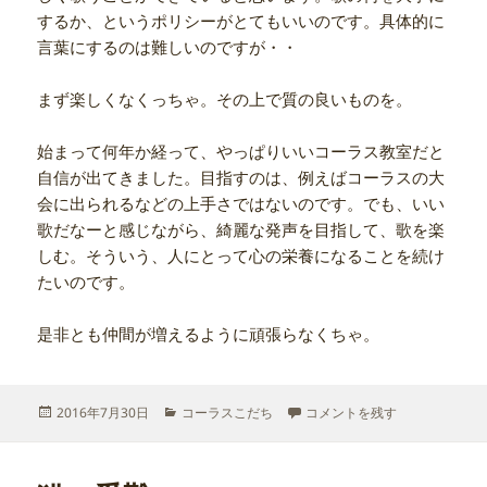
するか、というポリシーがとてもいいのです。具体的に
言葉にするのは難しいのですが・・
まず楽しくなくっちゃ。その上で質の良いものを。
始まって何年か経って、やっぱりいいコーラス教室だと
自信が出てきました。目指すのは、例えばコーラスの大
会に出られるなどの上手さではないのです。でも、いい
歌だなーと感じながら、綺麗な発声を目指して、歌を楽
しむ。そういう、人にとって心の栄養になることを続け
たいのです。
是非とも仲間が増えるように頑張らなくちゃ。
投
カ
シャンソン楽しかった に
2016年7月30日
コーラスこだち
コメントを残す
稿
テ
日:
ゴ
リ