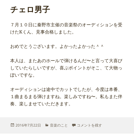
リ
チェロ男子
ー
７月１０日に秦野市主催の音楽祭のオーディションを受
けたKくん、見事合格しました。
おめでとうございます。よかったよかった＾＾
本人は、またあのホールで弾けるんだ〜と言って大喜び
していたらしいですが、喜ぶポイントがそこ、て大物っ
ぽいですな。
オーディションは途中でカットでしたが、今度は本番、
１曲まるまる弾けますね。楽しみですね〜。私もまた伴
奏、楽しませていただきます。
投
カ
チェロ男子 に
2016年7月22日
音楽のこと
コメントを残す
稿
テ