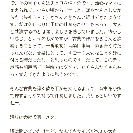
で、その息子くんはチェロを弾くのです。熱心なママに
支えられて、小さい頃からずーっと、ぽや〜んとしなが
らも（失礼＾＾；）きちんときちんと続けてきたようで
す。私は久しぶりに子供の伴奏をさせてもらって、大人
と共演するのとは違う楽しさを感じていました。懐かし
い感じ、というのも変ですが、古典の作品をきちんと演
奏することって、一番最初に音楽に本当に向き合う時だ
ったんだな、音楽にとって、すごーく大切なことを身に
付ける時だったな、と思ったのです。だって、このテン
ポ感や和声感て、半端ではダメで、たくさんたくさんや
って覚えてきたように思うのです。
そんな古典を弾く彼を下から支えるような、背中を小指
で押すような気持ちで伴奏しました。受かるといいです
ねー。
帰りは秦野で初コメダ。
噂は聞いていたけれど、なんでもサイズがちょい大き