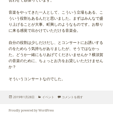
合わせて頑張っています。
音楽をやってきた一人として、こういう立場もある、こ
ういう役割もあるんだと思いました。まずはみんなで盛
り上げることが大事。町興しのようなものです。お祭り
に来る感覚で出かけていただける音楽会。
自分の役割は少しだけだし、とコンサートにお誘いする
のをためらう気持ちがありましたが、そうではなかっ
た。どうか一緒にもりあげてくださいませんか？横須賀
の音楽のために、ちょっとお力をお貸しいただけません
か？
そういうコンサートなのでした。
投
カ
よこすかニューイヤーコンサート2019
2019年1月28日
イベント
コメントを残す
稿
テ
日:
ゴ
リ
Proudly powered by WordPress