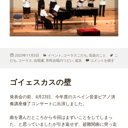
投
カ
タ
2023年11月5日
イベント
,
コーラスこだち
,
音楽のこと
こ
稿
テ
合唱のつどい に
グ
だち
,
コーラス
,
合唱連
,
市民合唱のつどい
,
追浜
コメントを残す
日:
ゴ
リ
ー
ゴイェスカスの壁
発表会の前、4月23日、今年度のスペイン音楽ピアノ演
奏講座修了コンサートに出演しました。
曲を選んだところから今回はまずいことをしてしまっ
た、と思っていましたが引き返せず、超難関曲に突っ走