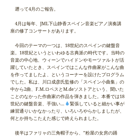
遡って4月のご報告。
4月は毎年、JML下山静香スペイン音楽ピアノ演奏講
座の修了コンサートがあります。
今回のテーマの一つは、18世紀のスペインの鍵盤音
楽。18世紀というといわゆる古典派の時代です。当時の
音楽の中心地、ウィーンでハイドンやモーツァルトが活
躍していたとき、スペインではこんな作曲家がこんな曲
を作ってましたよ、というコーナーを設けたプログラム
でした。私は、川口成彦氏監修の「スペイン小曲集」の
中から2曲、F.M.ロペスとM.deソストアという、聞いた
ことのなかった作曲家の作品を弾きました。本番では18
世紀の鍵盤音楽、手強い…
緊張していると細かい事が
練習通りいかなかったり、いろいろやらかしましたが、
何とか持ちこたえた感じで終えられました。
後半はファリャの三角帽子から、”粉屋の女房の踊