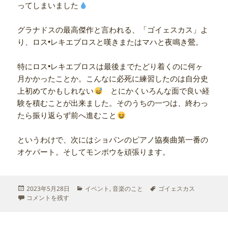
ってしまいました
グラナドスの最高傑作と言われる、「ゴイェスカス」よ
り、ロス•レキエブロスと嘆きまたはマハと夜鳴き鶯。
特にロス•レキエブロスは最後までたどり着くのに何ヶ
月かかったことか。こんなに必死に練習したのは自分史
上初めてかもしれない
とにかくいろんな面で良い経
験を積むことが出来ました。そのうちの一つは、終わっ
たら振り返らず前へ進むこと
というわけで、次にはショパンのピアノ協奏曲第一番の
オケパート。そしてモンポウを頑張ります。
投
カ
タ
2023年5月28日
イベント
,
音楽のこと
ゴイェスカス
稿
ゴイェスカスの壁 に
テ
グ
コメントを残す
日:
ゴ
リ
ー