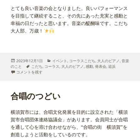
とても良い音楽の会となりました。良いパフォーマンス
を目指して継続すること、その先にあった充実と感動と
幸福の日だったと思います。音楽の醍醐味です。こだち
大人部、万歳！
投
カ
2023年12月1日
イベント
,
コーラスこだち
,
大人のピアノ
,
音楽
稿
タ
テ
のこと
こだち
,
コーラス
,
大人のピアノ
,
感動
,
発表会
,
追浜
日:
大人の会 に
グ
ゴ
コメントを残す
リ
ー
合唱のつどい
横須賀市には、合唱文化発展を目的に設立された「横須
賀市合唱団体連絡協議会」があります。会員同士が合唱
を通して心を溶け合わせながら、“合唱の街 横須賀”を
創造しようと活動をしているのです。