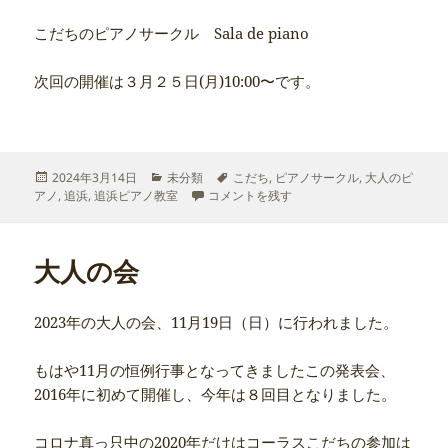
こだちのピアノサークル Sala de piano
次回の開催は３月２５日(月)10:00〜です。
投
カ
タ
2024年3月14日
未分類
こだち
,
ピアノサークル
,
大人のピ
稿
テ
ピアノの勧め
グ
に
アノ
,
追浜
,
追浜ピアノ教室
コメントを残す
日:
ゴ
リ
ー
大人の会
2023年の大人の会、11月19日（日）に行われました。
もはや11月の恒例行事となってきましたこの発表会、
2016年に初めて開催し、今年は８回目となりました。
コロナ真っ只中の2020年だけはコーラスこだちの参加は