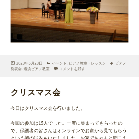
投
カ
タ
2023年5月23日
イベント
,
ピアノ教室・レッスン
ピアノ
稿
テ
発表会が終わりました に
グ
発表会
,
追浜ピアノ教室
コメントを残す
日:
ゴ
リ
ー
クリスマス会
今日はクリスマス会を行いました。
今回の参加は15人でした。一度に集まってもらったの
で、保護者の皆さんはオンラインでお家から見てもらう
という初の試みもいたしました。お家でちゃんと聞こえ