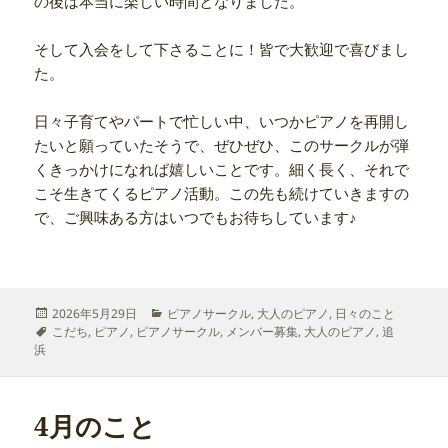
の後は本当に楽しい時間となりました。
そして入会をして下さることに！皆で大歓迎で喜びまし
た。
日々子育てやパートで忙しい中、いつかピアノを再開し
たいと願っていたそうで、ぜひぜひ、このサークルが弾
くきっかけになれば嬉しいことです。細く長く、それで
こそ生きてくるピアノ活動。この先も続けていきますの
で、ご興味ある方はいつでもお待ちしています♪
投
カ
2026年5月29日
ピアノサークル
,
大人のピアノ
,
日々のこと
稿
タ
テ
こだち
,
ピアノ
,
ピアノサークル
,
メンバー募集
,
大人のピアノ
,
追
日:
グ
ゴ
浜
リ
ー
4月のこと