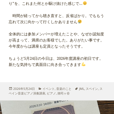
り”を、これまた何とか駆け抜けた感じで…
時間が経ってから聴き直すと、反省ばかり。でももう
忘れて次に向かって行くしかありません
全体的には参加メンバーが増えたことや、なぜか認知度
が高まって、満席のお客様でした。ありがたい事です。
今年度からは講座も定員となったそうです。
ちょうど5月24日の今日は、2026年度講座の初日です。
新たな気持ちで真面目に向き合ってきます
投
カ
タ
2026年5月24日
イベント
,
音楽のこと
JML
,
スペイン
,
ス
稿
テ
グ
ペイン音楽ピアノ演奏講座
,
ピアノ
,
雑司ヶ谷
日:
ゴ
リ
ー