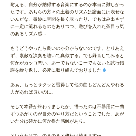
耐える、自分が納得する音楽にするのが本当に難しかっ
たです。あちらの方々の土着のリズムは譜面には表せな
いんだな。微妙に空間を長く取ったり、でもはみ出さず
に一定に流れるものもありつつ、遊びを入れた茶目っ気
のあるリズム感…
もうどうやったら良いのか分からないのです。とりあえ
ず、素敵な演奏を聴いて真似する。でも録音してみると
何かがカッコ悪い。あーでもないこーでもないと試行錯
誤を繰り返し、必死に取り組んでおりました
あぁ、もっとサクッと習得して他の曲もどんどんやれる
力があれば良いのに。
そして本番が終わりましたが、悟ったのは不器用に一曲
ずつあがくのが自分のやり方だということでした。あが
いた分は確かに何か得た感触があり。
というわけで、のろのろと修行は続きます〜