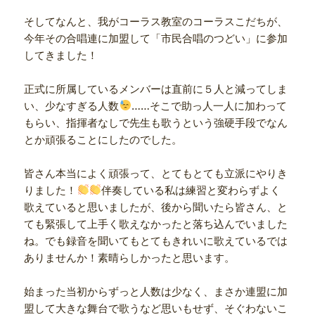
そしてなんと、我がコーラス教室のコーラスこだちが、
今年その合唱連に加盟して「市民合唱のつどい」に参加
してきました！
正式に所属しているメンバーは直前に５人と減ってしま
い、少なすぎる人数
……そこで助っ人一人に加わって
もらい、指揮者なしで先生も歌うという強硬手段でなん
とか頑張ることにしたのでした。
皆さん本当によく頑張って、とてもとても立派にやりき
りました！
伴奏している私は練習と変わらずよく
歌えていると思いましたが、後から聞いたら皆さん、と
ても緊張して上手く歌えなかったと落ち込んでいました
ね。でも録音を聞いてもとてもきれいに歌えているでは
ありませんか！素晴らしかったと思います。
始まった当初からずっと人数は少なく、まさか連盟に加
盟して大きな舞台で歌うなど思いもせず、そぐわないこ