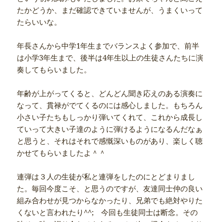
たかどうか、まだ確認できていませんが、うまくいって
たらいいな。
年長さんから中学1年生までバランスよく参加で、前半
は小学3年生まで、後半は4年生以上の生徒さんたちに演
奏してもらいました。
年齢が上がってくると、どんどん聞き応えのある演奏に
なって、貫禄がでてくるのには感心しました。もちろん
小さい子たちもしっかり弾いてくれて、これから成長し
ていって大きい子達のように弾けるようになるんだなぁ
と思うと、それはそれで感慨深いものがあり、楽しく聴
かせてもらいましたよ＾＾
連弾は３人の生徒が私と連弾をしたのにとどまりまし
た。毎回今度こそ、と思うのですが、友達同士仲の良い
組み合わせが見つからなかったり、兄弟でも絶対やりた
くないと言われたり^^; 今回も生徒同士は断念。その