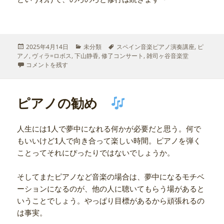
投
カ
タ
2025年4月14日
未分類
スペイン音楽ピアノ演奏講座
,
ピ
稿
テ
グ
アノ
,
ヴィラ=ロボス
,
下山静香
,
修了コンサート
,
雑司ヶ谷音楽堂
日:
久しぶりのブラジル に
ゴ
コメントを残す
リ
ー
ピアノの勧め
人生には1人で夢中になれる何かが必要だと思う。何で
もいいけど1人で向き合って楽しい時間。ピアノを弾く
ことってそれにぴったりではないでしょうか。
そしてまたピアノなど音楽の場合は、夢中になるモチベ
ーションになるのが、他の人に聴いてもらう場があると
いうことでしょう。やっぱり目標があるから頑張れるの
は事実。