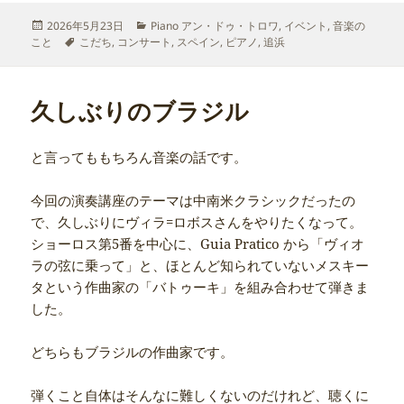
投
カ
2026年5月23日
Piano アン・ドゥ・トロワ
,
イベント
,
音楽の
稿
タ
テ
こと
こだち
,
コンサート
,
スペイン
,
ピアノ
,
追浜
日:
グ
ゴ
リ
ー
久しぶりのブラジル
と言ってももちろん音楽の話です。
今回の演奏講座のテーマは中南米クラシックだったの
で、久しぶりにヴィラ=ロボスさんをやりたくなって。
ショーロス第5番を中心に、Guia Pratico から「ヴィオ
ラの弦に乗って」と、ほとんど知られていないメスキー
タという作曲家の「バトゥーキ」を組み合わせて弾きま
した。
どちらもブラジルの作曲家です。
弾くこと自体はそんなに難しくないのだけれど、聴くに