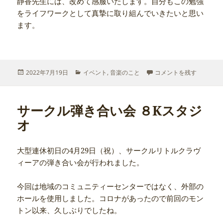
静香先生には、改めて感服いたします。自分もこの勉強
をライフワークとして真摯に取り組んでいきたいと思い
ます。
投
カ
ライフワーク に
2022年7月19日
イベント
,
音楽のこと
コメントを残す
稿
テ
日:
ゴ
リ
サークル弾き合い会 ８Kスタジ
ー
オ
大型連休初日の4月29日（祝）、サークルリトルクラヴ
ィーアの弾き合い会が行われました。
今回は地域のコミュニティーセンターではなく、外部の
ホールを使用しました。コロナがあったので前回のモン
トン以来、久しぶりでしたね。