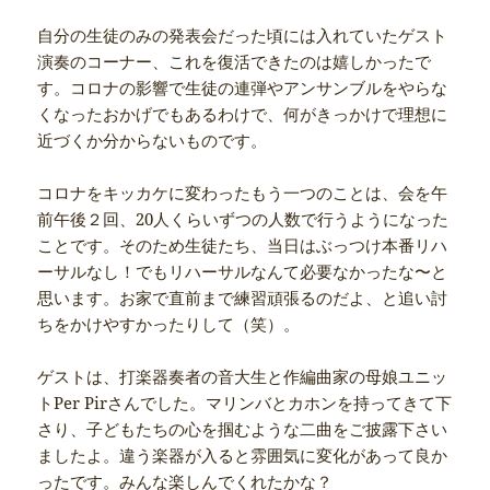
自分の生徒のみの発表会だった頃には入れていたゲスト
演奏のコーナー、これを復活できたのは嬉しかったで
す。コロナの影響で生徒の連弾やアンサンブルをやらな
くなったおかげでもあるわけで、何がきっかけで理想に
近づくか分からないものです。
コロナをキッカケに変わったもう一つのことは、会を午
前午後２回、20人くらいずつの人数で行うようになった
ことです。そのため生徒たち、当日はぶっつけ本番リハ
ーサルなし！でもリハーサルなんて必要なかったな〜と
思います。お家で直前まで練習頑張るのだよ、と追い討
ちをかけやすかったりして（笑）。
ゲストは、打楽器奏者の音大生と作編曲家の母娘ユニッ
トPer Pirさんでした。マリンバとカホンを持ってきて下
さり、子どもたちの心を掴むような二曲をご披露下さい
ましたよ。違う楽器が入ると雰囲気に変化があって良か
ったです。みんな楽しんでくれたかな？