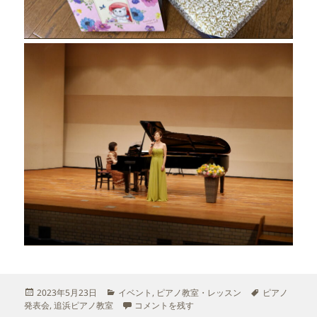
投
カ
タ
2023年5月23日
イベント
,
ピアノ教室・レッスン
ピアノ
稿
テ
発表会が終わりました に
グ
発表会
,
追浜ピアノ教室
コメントを残す