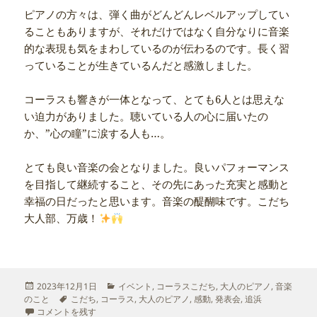
ピアノの方々は、弾く曲がどんどんレベルアップしてい
ることもありますが、それだけではなく自分なりに音楽
的な表現も気をまわしているのが伝わるのです。長く習
っていることが生きているんだと感激しました。
コーラスも響きが一体となって、とても6人とは思えな
い迫力がありました。聴いている人の心に届いたの
か、”心の瞳”に涙する人も…。
とても良い音楽の会となりました。良いパフォーマンス
を目指して継続すること、その先にあった充実と感動と
幸福の日だったと思います。音楽の醍醐味です。こだち
大人部、万歳！
投
カ
2023年12月1日
イベント
,
コーラスこだち
,
大人のピアノ
,
音楽
稿
タ
テ
のこと
こだち
,
コーラス
,
大人のピアノ
,
感動
,
発表会
,
追浜
日:
大人の会 に
グ
ゴ
コメントを残す