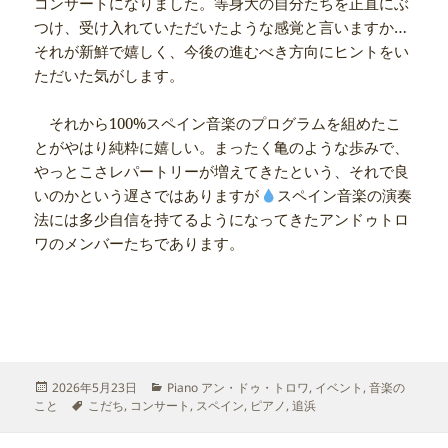
コンサートになりました。等身大の自分たちを正直にぶ
つけ、受け入れていただいたような感覚と言いますか…
それが新鮮で嬉しく、今後の進むべき方向にヒントをい
ただいた気がします。
それから100%スペイン音楽のプログラムを組めたこ
とがやはり純粋に嬉しい。まったく亀のような歩みで、
やっとこさレパートリーが増えてきたという、それで良
いのかという遅さではありますが
スペイン音楽の演奏
法には多少自信を持てるようになってきたアンドゥトロ
ワのメンバーたちであります。
投
カ
2026年5月23日
Piano アン・ドゥ・トロワ
,
イベント
,
音楽の
稿
タ
テ
こと
こだち
,
コンサート
,
スペイン
,
ピアノ
,
追浜
日:
グ
ゴ
リ