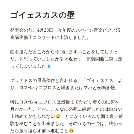
リ
ー
ゴイェスカスの壁
発表会の前、4月23日、今年度のスペイン音楽ピアノ演
奏講座修了コンサートに出演しました。
曲を選んだところから今回はまずいことをしてしまっ
た、と思っていましたが引き返せず、超難関曲に突っ走
ってしまいました
グラナドスの最高傑作と言われる、「ゴイェスカス」よ
り、ロス•レキエブロスと嘆きまたはマハと夜鳴き鶯。
特にロス•レキエブロスは最後までたどり着くのに何ヶ
月かかったことか。こんなに必死に練習したのは自分史
上初めてかもしれない
とにかくいろんな面で良い経
験を積むことが出来ました。そのうちの一つは、終わっ
たら振り返らず前へ進むこと