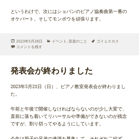
というわけで、次にはショパンのピアノ協奏曲第一番の
オケパート。そしてモンポウを頑張ります。
投
カ
タ
2023年5月28日
イベント
,
音楽のこと
ゴイェスカス
稿
ゴイェスカスの壁 に
テ
グ
コメントを残す
日:
ゴ
リ
ー
発表会が終わりました
2023年5月21日（日）、ピアノ教室発表会が終わりまし
た。
午前と午後で開催しなければならないのが少し大変で、
直前に落ち着いてリハーサルや準備ができないのが残念
ですが、割り切ってやるようにしています。
今年は親子や兄弟の連弾を募集して、それぞれ二組ず