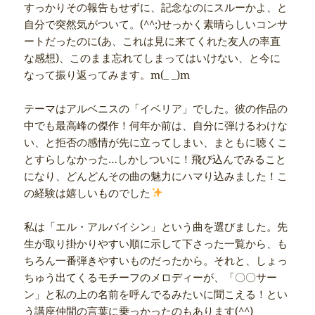
すっかりその報告もせずに、記念なのにスルーかよ、と
自分で突然気がついて。(^^;)せっかく素晴らしいコンサ
ートだったのに(あ、これは見に来てくれた友人の率直
な感想)、このまま忘れてしまってはいけない、と今に
なって振り返ってみます。m(_ _)m
テーマはアルベニスの「イベリア」でした。彼の作品の
中でも最高峰の傑作！何年か前は、自分に弾けるわけな
い、と拒否の感情が先に立ってしまい、まともに聴くこ
とすらしなかった…しかしついに！飛び込んでみること
になり、どんどんその曲の魅力にハマり込みました！こ
の経験は嬉しいものでした
私は「エル・アルバイシン」という曲を選びました。先
生が取り掛かりやすい順に示して下さった一覧から、も
ちろん一番弾きやすいものだったから。それと、しょっ
ちゅう出てくるモチーフのメロディーが、「〇〇サー
ン」と私の上の名前を呼んでるみたいに聞こえる！とい
う講座仲間の言葉に乗っかったのもあります(^^)