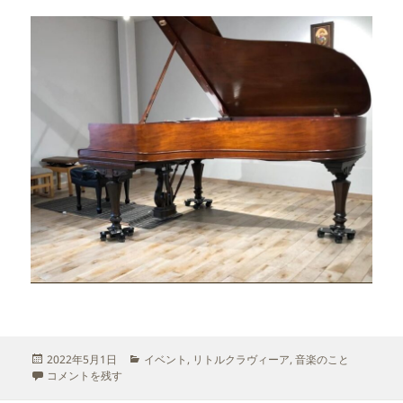
投
カ
2022年5月1日
イベント
,
リトルクラヴィーア
,
音楽のこと
稿
サークル弾き合い会 ８Kスタジオ に
テ
コメントを残す
日:
ゴ