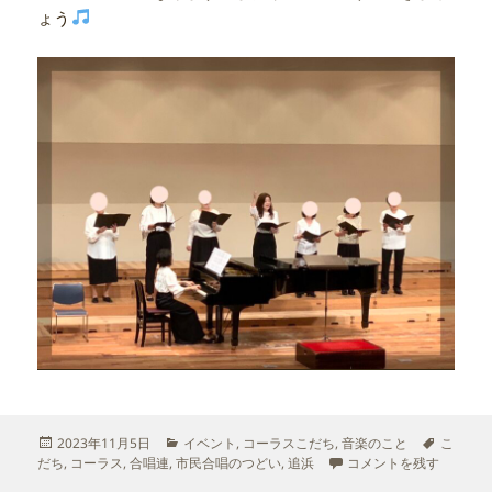
ょう
投
カ
タ
2023年11月5日
イベント
,
コーラスこだち
,
音楽のこと
こ
稿
テ
合唱のつどい に
グ
だち
,
コーラス
,
合唱連
,
市民合唱のつどい
,
追浜
コメントを残す
日:
ゴ