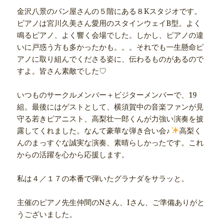
金沢八景のパン屋さんの５階にある８Kスタジオです。
ピアノは宮川久美さん愛用のスタインウェイB型。よく
鳴るピアノ、よく響く会場でした。しかし、ピアノの違
いに戸惑う方も多かったかも。。。それでも一生懸命ピ
アノに取り組んでくださる姿に、伝わるものがあるので
すよ。皆さん素敵でした♡
いつものサークルメンバー＋ビジターメンバーで、19
組。最後にはゲストとして、横須賀中の音楽ファンが見
守る若きピアニスト、高梨壮一郎くんが力強い演奏を披
露してくれました。なんて豪華な弾き合い会♪
高梨く
んのまっすぐな誠実な演奏、素晴らしかったです。これ
からの活躍を心から応援します。
私は４／１７の本番で弾いたグラナダをサラッと。
主催のピアノ先生仲間のNさん、Iさん、ご準備ありがと
うございました。