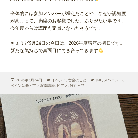
全体的には参加メンバーが増えたことや、なぜか認知度
が高まって、満席のお客様でした。ありがたい事です。
今年度からは講座も定員となったそうです。
ちょうど5月24日の今日は、2026年度講座の初日です。
新たな気持ちで真面目に向き合ってきます
投
カ
タ
2026年5月24日
イベント
,
音楽のこと
JML
,
スペイン
,
ス
稿
テ
グ
ペイン音楽ピアノ演奏講座
,
ピアノ
,
雑司ヶ谷
日:
ゴ
リ
ー