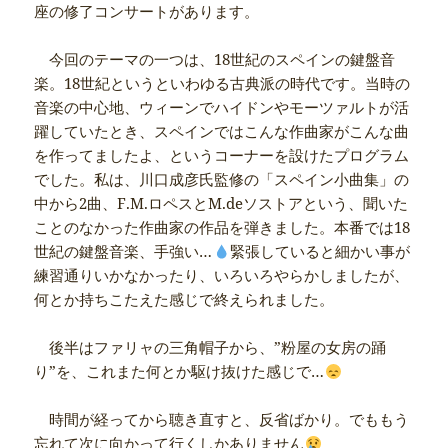
座の修了コンサートがあります。
今回のテーマの一つは、18世紀のスペインの鍵盤音
楽。18世紀というといわゆる古典派の時代です。当時の
音楽の中心地、ウィーンでハイドンやモーツァルトが活
躍していたとき、スペインではこんな作曲家がこんな曲
を作ってましたよ、というコーナーを設けたプログラム
でした。私は、川口成彦氏監修の「スペイン小曲集」の
中から2曲、F.M.ロペスとM.deソストアという、聞いた
ことのなかった作曲家の作品を弾きました。本番では18
世紀の鍵盤音楽、手強い…
緊張していると細かい事が
練習通りいかなかったり、いろいろやらかしましたが、
何とか持ちこたえた感じで終えられました。
後半はファリャの三角帽子から、”粉屋の女房の踊
り”を、これまた何とか駆け抜けた感じで…
時間が経ってから聴き直すと、反省ばかり。でももう
忘れて次に向かって行くしかありません