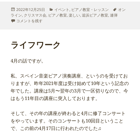
投
カ
タ
2022年12月25日
イベント
,
ピアノ教室・レッスン
オン
稿
テ
グ
ライン
,
クリスマス会
,
ピアノ教室
,
楽しい
,
追浜ピアノ教室
,
連弾
日:
クリスマス会 に
ゴ
コメントを残す
リ
ー
ライフワーク
4月の話ですが。
私、スペイン音楽ピアノ演奏講座、というのを受けてお
りますが、昨年2021年度は受け始めて10年という記念の
年でした。講座は5月〜翌年の3月で一区切りなので、今
はもう11年目の講座に突入しております。
そして、その年の講座が終わると4月に修了コンサート
をやっています。そのコンサートも10回目ということ
で、この前の4月17日に行われたのでした♫